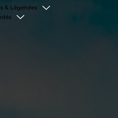
s & Légendes
ndés