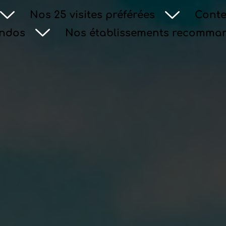
Nos 25 visites préférées
Conte
andos
Nos établissements recomma