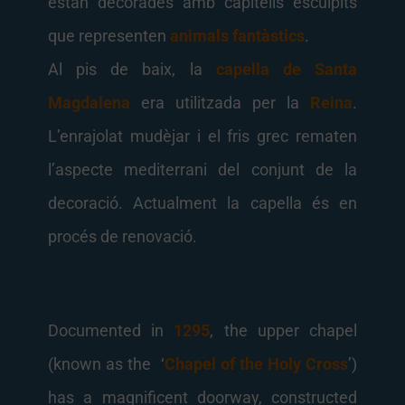
estan decorades amb capitells esculpits
que representen
animals fantàstics
.
Al pis de baix, la
capella de Santa
Magdalena
era utilitzada per la
Reina
.
L’enrajolat mudèjar i el fris grec rematen
l’aspecte mediterrani del conjunt de la
decoració. Actualment la capella és en
procés de renovació.
Documented in
1295
, the upper chapel
(known as the ‘
Chapel of the Holy Cross
’)
has a magnificent doorway, constructed