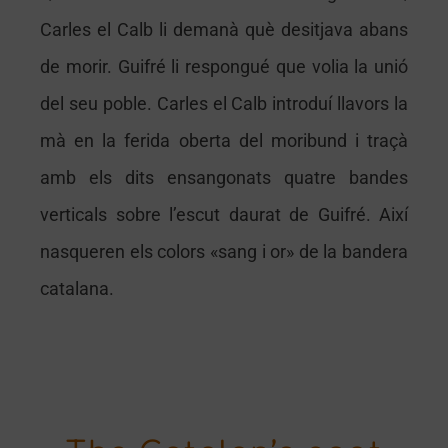
Carles el Calb li demanà què desitjava abans
de morir. Guifré li respongué que volia la unió
del seu poble. Carles el Calb introduí llavors la
mà en la ferida oberta del moribund i traçà
amb els dits ensangonats quatre bandes
verticals sobre l’escut daurat de Guifré. Així
nasqueren els colors «sang i or» de la bandera
catalana.