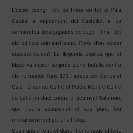
L’escut «sang i or» es troba en tot el País
Català: al capdamunt del Castellet, a les
samarretes dels jugadors de rugbi i fins i tot
als edificis administratius. Però, d’on venen
aquests colors? La llegenda explica que el
blasó va néixer després d’una batalla contra
els normands l’any 870, lliurada per Carles el
Calb i el comte Guifré el Pelós. Mentre Guifré
es batia en duel contra el seu rival Salomon,
que hauria assassinat el seu pare, fou
mortalment ferit per una fletxa.
Quan anà a retre el darrer homenatge al ferit,