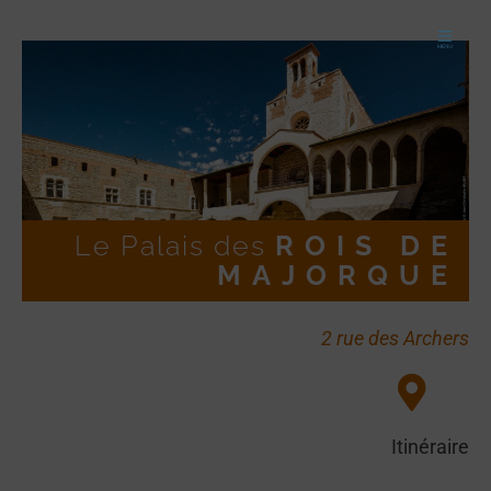
Le Palais des
ROIS DE
MAJORQUE
2 rue des Archers
Itinéraire