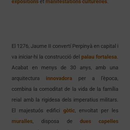
expositions
et
manifestations
culturelles
.
Le palais des rois de Majorque
E
l 1276, Jaume II convertí Perpinyà en capital i
va iniciar-hi la construcció del
palau fortalesa
.
Acabat en menys de 30 anys, amb una
arquitectura
innovadora
per a l’època,
combina la comoditat de la vida de la família
reial amb la rigidesa dels imperatius militars.
El majestuós edifici
gòtic
, envoltat per les
muralles
, disposa de
dues
capelles