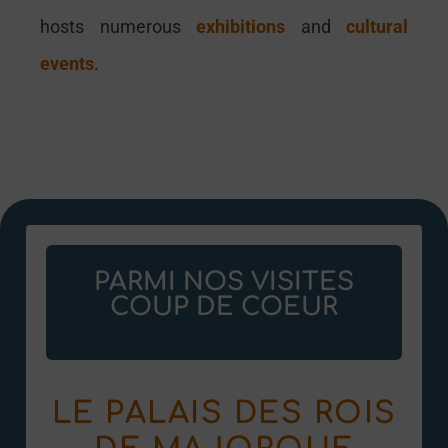
hosts numerous
exhibitions
and
cultural
events
.
PARMI NOS VISITES
COUP DE COEUR
LE PALAIS DES ROIS