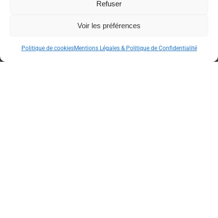
Refuser
Voir les préférences
Politique de cookies
Mentions Légales & Politique de Confidentialité
Partenaires
officiels
L'été, profitez de la
fraîcheur du Capcir !