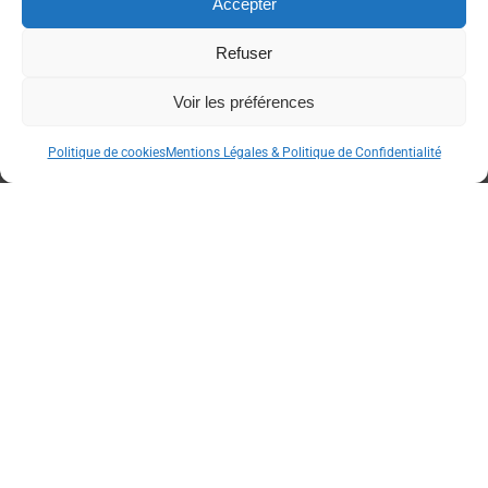
Accepter
Refuser
Voir les préférences
Politique de cookies
Mentions Légales & Politique de Confidentialité
Partenaires
officiels
L'été, profitez de la
fraîcheur du Capcir !