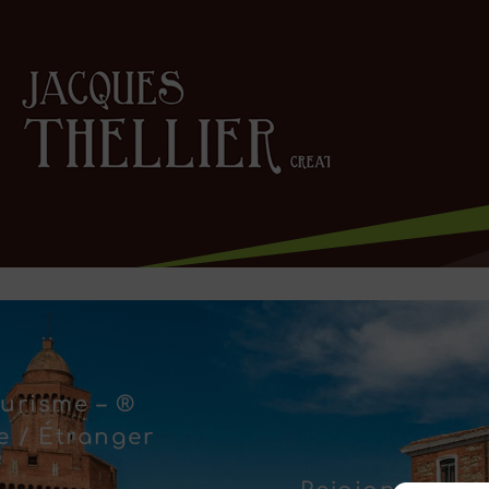
urisme – ®
 / Étranger