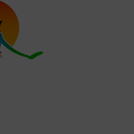
RESTA
U PARC
TE