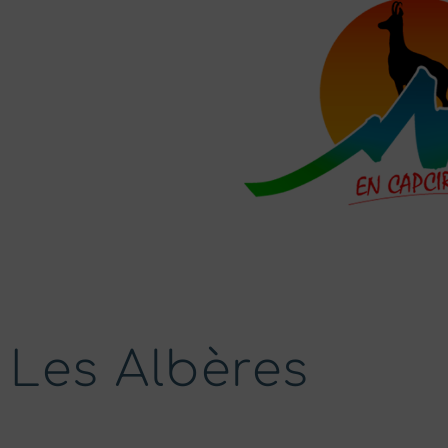
LES ANIMAUX D
JE VISI
Les Albères