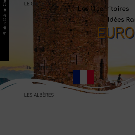
Photos © Jean Christophe Milhet
LE GUIDE
Les 11 territoires
Idées R
Depuis 1998
LES ALBÈRES