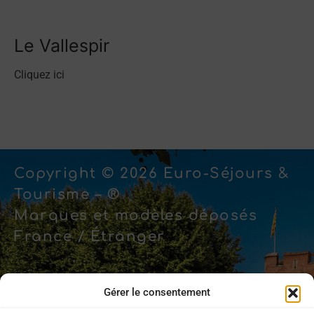
Le Vallespir
Cliquez ici
Copyright © 2026 Euro-Séjours &
Tourisme – ®
Marques et modèles déposés
France / Étranger
Gérer le consentement