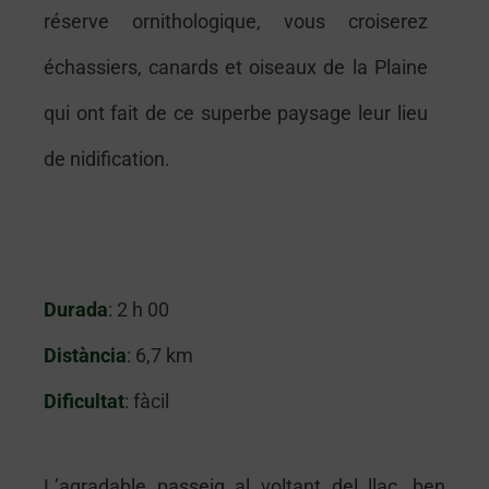
réserve ornithologique, vous croiserez
échassiers, canards et oiseaux de la Plaine
qui ont fait de ce superbe paysage leur lieu
de nidification.
Durada
: 2 h 00
Distància
: 6,7 km
Dificultat
: fàcil
L’agradable passeig al voltant del llac, ben