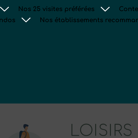
Nos 25 visites préférées
Conte
andos
Nos établissements recomma
LOISIRS