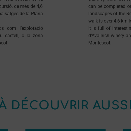
cursió, de més de 4,6
can be completed on 
 paisatges de la Plana
landscapes of the Ro
walk is over 4,6 km l
s com l’explotació
It is full of interes
eu castell, o la zona
d’Avallrich winery a
cot.
Montescot.
À DÉCOUVRIR AUSS