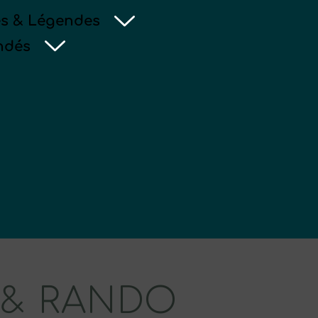
s & Légendes
ndés
 & RANDO