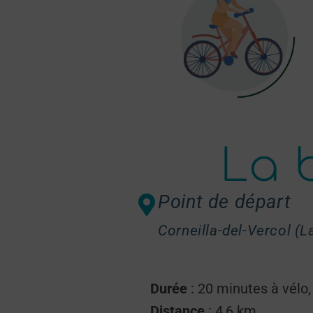
La 
Point de départ
Corneilla-del-Vercol (L
Durée
: 20 minutes à vélo,
Distance
: 4,6 km