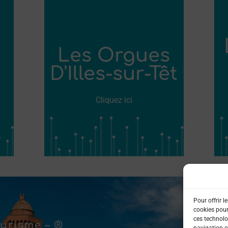
Les Orgues
D'Illes-sur-Têt
Cliquez ici
Pour offrir l
cookies pour
ces technolo
urisme – ®