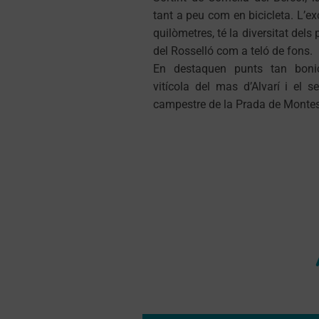
tant a peu com en bicicleta. L’ex
quilòmetres, té la diversitat dels
del Rosselló com a teló de fons.
En destaquen punts tan bonic
vitícola del mas d’Alvarí i el s
campestre de la Prada de Montes