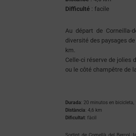
Difficulté
: facile
Au départ de Corneilla-de
diversité des paysages de 
km.
Celle-ci réserve de jolies 
ou le côté champêtre de l
Durada
: 20 minutos en bicicleta,
Distància
: 4,6 km
Dificultat
: fàcil
Sortint de Cornellà del Bercol, l