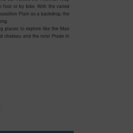
foot or by bike. With the varied
ussillon Plain as a backdrop, the
ong.
ting places to explore like the Mas
nd chateau and the rural Prade in
I