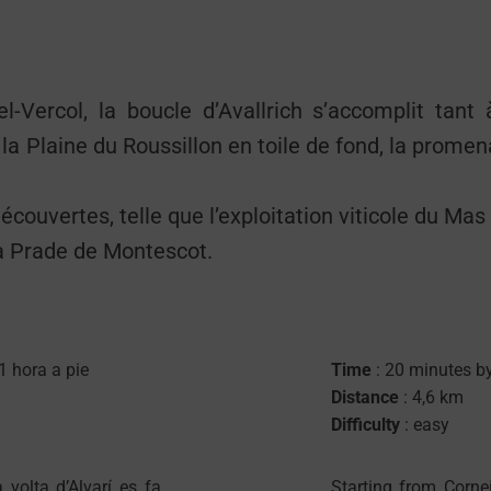
l-Vercol, la boucle d’Avallrich s’accomplit tant
la Plaine du Roussillon en toile de fond, la promen
découvertes, telle que l’exploitation viticole du Mas
a Prade de Montescot.
 1 hora a pie
Time
: 20 minutes by
Distance
: 4,6 km
Difficulty
: easy
a volta d’Alvarí es fa
Starting from Cornei