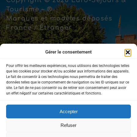
Copyright © 2026 Euro-Séjours &
Tourisme – ®
Marques et modèles déposés
France / Étranger
Gérer le consentement
Pour offrir les meilleures expériences, nous utilisons des technologies telles
Mentions légales
que les cookies pour stocker et/ou accéder aux informations des appareils.
Le fait de consentir à ces technologies nous permettra de traiter des
données telles que le comportement de navigation ou les ID uniques sur ce
Politique de confidentialité
site. Le fait de ne pas consentir ou de retirer son consentement peut avoir
un effet négatif sur certaines caractéristiques et fonctions.
Accepter
Rejoignez-nous sur
les réseaux sociaux !
Refuser