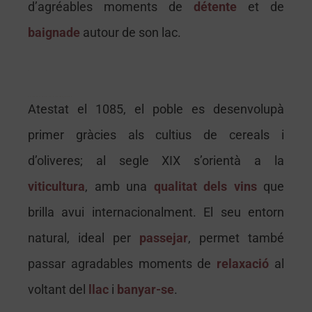
d’agréables moments de
détente
et de
baignade
autour de son lac.
Perpignan castillet palais des rois de majorque musée rigaud loge de mer festival fete cathedrale saint jean baptiste theatre archipelbir hakeim maillol visite monument euro-sejours, tourisme, guide touristique, pyrénées-orientales, roussillon, perpignan, visite, vacances, sud de la france, catalogne, mer, méditerranée, montagne, voyages, loisirs, ski, promenades, hébergement, hotels, restaurants, monument, à voir, randonnee, balade, occitanie
Le palais des rois de Majorque
Le palais des rois de Majorque
Atestat el 1085, el poble es desenvolupà
primer gràcies als cultius de cereals i
d’oliveres; al segle XIX s’orientà a la
viticultura
, amb una
qualitat dels vins
que
brilla avui internacionalment. El seu entorn
natural, ideal per
passejar
, permet també
passar agradables moments de
relaxació
al
voltant del
llac
i
banyar-se
.