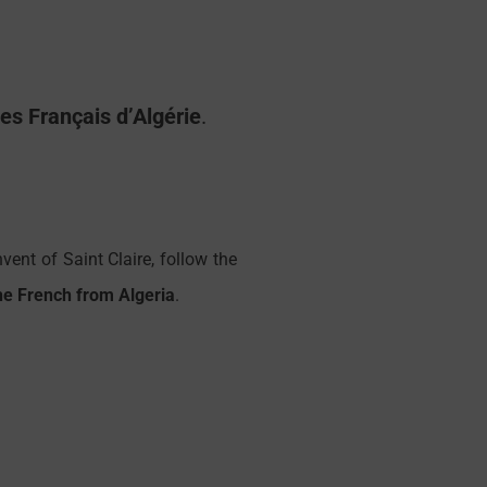
 des Français d’Algérie
.
ent of Saint Claire, follow the
the French from Algeria
.