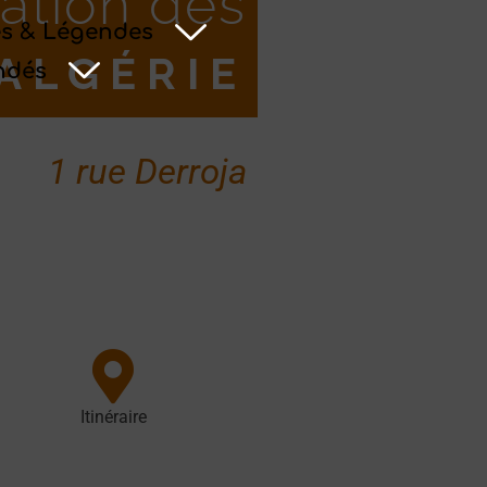
ation des
s & Légendes
ALGÉRIE
ndés
1 rue Derroja
Itinéraire