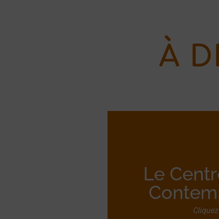
À D
Le Centr
Contem
Cliquez 