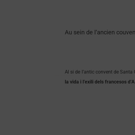
Au sein de l’ancien couven
Al si de l’antic convent de Santa C
Le palais des rois de Majorque
Le palais des rois de Majorque
la vida i l’exili dels francesos d’A