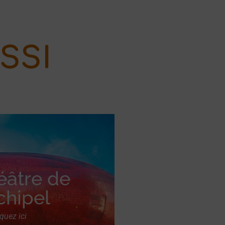
SSI
éâtre de
rchipel
iquez ici