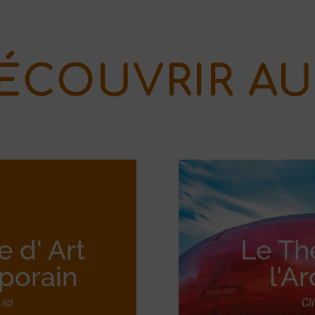
ÉCOUVRIR AU
e d' Art
Le Th
porain
l'A
ici
Cl