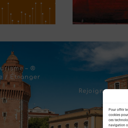
urisme – ®
 / Étranger
Rejoignez-nous
Pour offrir l
cookies pour
ces technolo
navigation ou