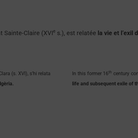
e
t Sainte-Claire (XVI
s.), est relatée
la vie et l’exil
th
lara (s. XVI), s’hi relata
In this former 16
century conv
lgèria.
life and subsequent exile of 