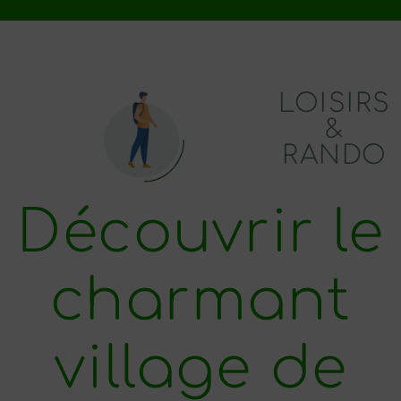
LOISIRS
&
RANDO
Découvrir le
charmant
village de