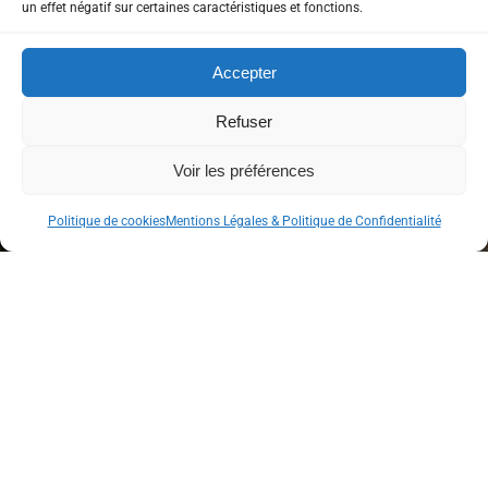
un effet négatif sur certaines caractéristiques et fonctions.
Copyright © 2026 Euro-Séjours &
Accepter
Tourisme – ®
Marques et modèles déposés
Refuser
France / Étranger
Voir les préférences
Politique de cookies
Mentions Légales & Politique de Confidentialité
Mentions légales
Politique de confidentialité
Rejoignez-nous sur
les réseaux sociaux !