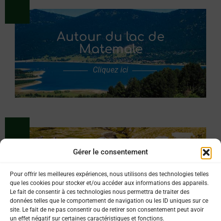
Autour du lac de
Matemale
Cliquez ici
Gérer le consentement
Les lacs des Camporells
Pour offrir les meilleures expériences, nous utilisons des technologies telles
Cliquez ici
que les cookies pour stocker et/ou accéder aux informations des appareils.
Le fait de consentir à ces technologies nous permettra de traiter des
données telles que le comportement de navigation ou les ID uniques sur ce
site. Le fait de ne pas consentir ou de retirer son consentement peut avoir
un effet négatif sur certaines caractéristiques et fonctions.