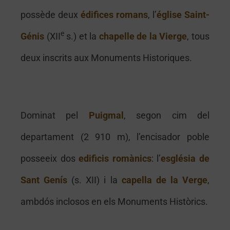
possède deux
édifices
romans
, l’
église Saint-
e
Génis
(XII
s.) et la
chapelle de la Vierge
, tous
deux inscrits aux Monuments Historiques.
Dominat pel
Puigmal
, segon cim del
Perpignan castillet palais des rois de majorque musée rigaud loge de mer festival fete cathedrale saint jean baptiste theatre archipelbir hakeim maillol visite monument euro-sejours, tourisme, guide touristique, pyrénées-orientales, roussillon, perpignan, visite, vacances, sud de la france, catalogne, mer, méditerranée, montagne, voyages, loisirs, ski, promenades, hébergement, hotels, restaurants, monument, à voir, randonnee, balade, occitanie
Le palais des rois de Majorque
departament (2 910 m), l’encisador poble
Le palais des rois de Majorque
posseeix dos
edificis romànics
: l’
església de
Sant Genís
(s. XII) i la
capella de la Verge
,
ambdós inclosos en els Monuments Històrics.