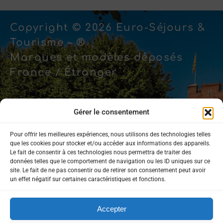
Copyright © 2026 Euro-Séjours &
Tourisme – ®
Marques et modèles déposés
France / Étranger
Gérer le consentement
Pour offrir les meilleures expériences, nous utilisons des technologies telles
Mentions légales
que les cookies pour stocker et/ou accéder aux informations des appareils.
Le fait de consentir à ces technologies nous permettra de traiter des
données telles que le comportement de navigation ou les ID uniques sur ce
Politique de confidentialité
site. Le fait de ne pas consentir ou de retirer son consentement peut avoir
un effet négatif sur certaines caractéristiques et fonctions.
Accepter
Rejoignez-nous sur