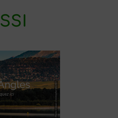
SSI
Angles
iquez ici