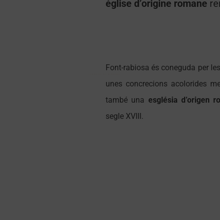
église d’origine romane
re
Font-rabiosa és coneguda per le
Le palais des rois de Majorque
Le palais des rois de Majorque
unes concrecions acolorides me
també una
església d’origen r
segle XVIII.