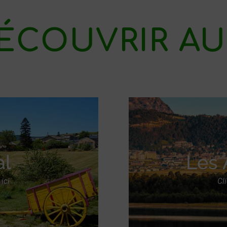
ÉCOUVRIR AU
al
Les 
ici
Cl