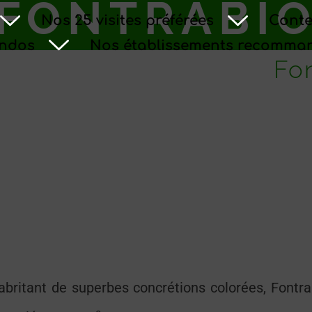
FONTRABI
Nos 25 visites préférées
Conte
andos
Nos établissements recomma
Fon
britant de superbes concrétions colorées, Fontr