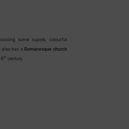
asting some superb, colourful
e also has a
Romanesque
church
th
18
century.