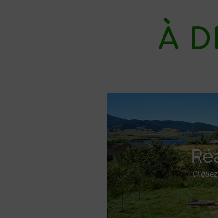
À D
Ré
Cliquez 