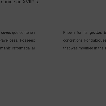
e
maniée au XVIII
s.
s
coves
que contenen
Known for its
grottos
bo
ravelloses. Posseeix
concretions, Fontrabious
omànic
reformada al
that was modified in the 