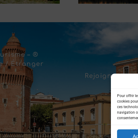
urisme – ®
 / Étranger
Rejoignez-nous
Pour offrir l
cookies pour
ces technolo
navigation ou
consentement
Ac