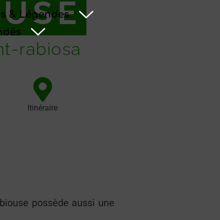
OUSE
s & Légendes
ndés
t-rabiosa
Itinéraire
abiouse possède aussi une