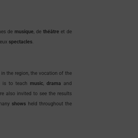
ines de
musique
, de
théâtre
et de
reux
spectacles
.
e in the region, the vocation of the
) is to teach
music
,
drama
and
re also invited to see the results
 many
shows
held throughout the