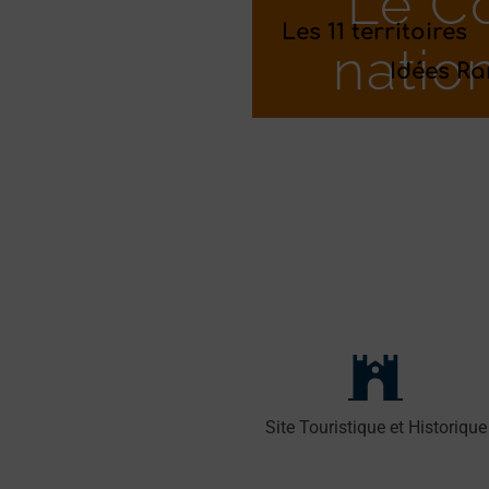
Le C
Les 11 territoires
natio
Idées R
Site Touristique et Historique