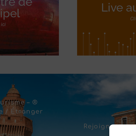
tre de
Live 
ipel
Cl
ici
urisme – ®
 / Étranger
Rejoignez-nous