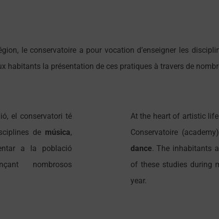
région, le conservatoire a pour vocation d’enseigner les discipl
ux habitants la présentation de ces pratiques à travers de nomb
ió, el conservatori té
At the heart of artistic lif
sciplines de
música
,
Conservatoire (academy
entar a la població
dance
. The inhabitants a
ançant nombrosos
of these studies during
year.