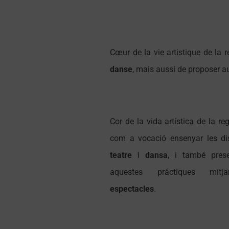
Cœur de la vie artistique de la 
danse
, mais aussi de proposer a
Cor de la vida artística de la reg
Le palais des rois de Majorque
Le palais des rois de Majorque
com a vocació ensenyar les di
teatre
i
dansa
, i també pres
aquestes pràctiques mitj
espectacles
.