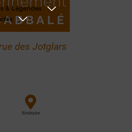
yonnement
s & Légendes
CABBALÉ
ndés
rue des Jotglars
Itinéraire