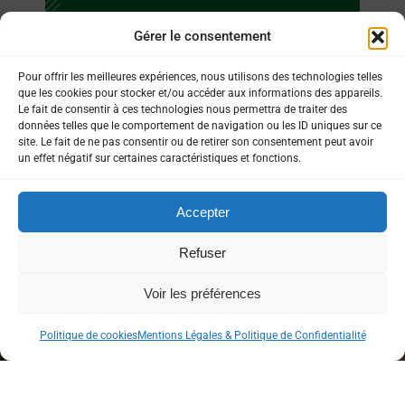
Gérer le consentement
Les Lacs de Sain-Jean-
Pla-de-Corts
Pour offrir les meilleures expériences, nous utilisons des technologies telles
que les cookies pour stocker et/ou accéder aux informations des appareils.
Cliquez ici
Le fait de consentir à ces technologies nous permettra de traiter des
données telles que le comportement de navigation ou les ID uniques sur ce
site. Le fait de ne pas consentir ou de retirer son consentement peut avoir
un effet négatif sur certaines caractéristiques et fonctions.
Accepter
Copyright © 2026 Euro-Séjours &
Refuser
Tourisme – ®
Marques et modèles déposés
Voir les préférences
France / Étranger
Politique de cookies
Mentions Légales & Politique de Confidentialité