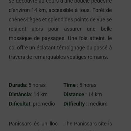
se découvre au cours d’une boucle pédestre
d’environ 14 km, accessible à tous. Forêt de
chênes-lièges et splendides points de vue se
relaient alors pour assurer une belle
mosaïque de paysages. Une fois atteint, le
col offre un éclatant témoignage du passé à
travers de remarquables vestiges romains.
Durada
: 5 horas
Time
: 5 horas
Distància
: 14 km
Distance
: 14 km
Dificultat
: promedio
Difficulty
: medium
Panissars és un lloc
The Panissars site is