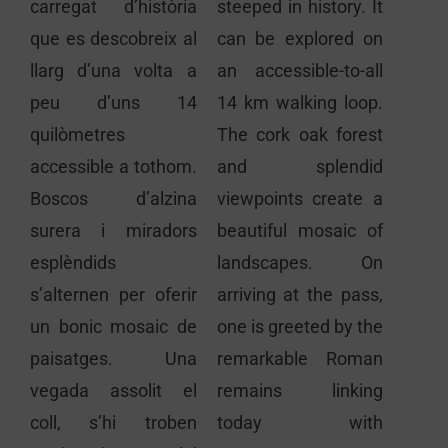
carregat d’història
steeped in history. It
que es descobreix al
can be explored on
llarg d’una volta a
an accessible-to-all
peu d’uns 14
14 km walking loop.
quilòmetres
The cork oak forest
accessible a tothom.
and splendid
Boscos d’alzina
viewpoints create a
surera i miradors
beautiful mosaic of
esplèndids
landscapes. On
s’alternen per oferir
arriving at the pass,
un bonic mosaic de
one is greeted by the
paisatges. Una
remarkable Roman
vegada assolit el
remains linking
coll, s’hi troben
today with