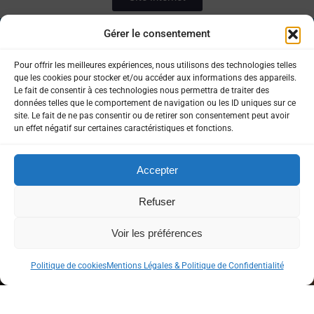
Gérer le consentement
Copyright © 2026 Euro-Séjours &
Tourisme – ®
Pour offrir les meilleures expériences, nous utilisons des technologies telles
que les cookies pour stocker et/ou accéder aux informations des appareils.
Marques et modèles déposés
Le fait de consentir à ces technologies nous permettra de traiter des
France / Étranger
données telles que le comportement de navigation ou les ID uniques sur ce
site. Le fait de ne pas consentir ou de retirer son consentement peut avoir
un effet négatif sur certaines caractéristiques et fonctions.
Accepter
Mentions légales
Refuser
Voir les préférences
Politique de confidentialité
Politique de cookies
Mentions Légales & Politique de Confidentialité
Rejoignez-nous sur