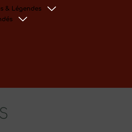
s & Légendes
ndés
S