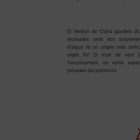
El territori de Clairà gaudeix d’
encisador, amb dos sorprenen
d’aigua té un origen més antic
segle XV. El molí de vent (
funcionament, es visita espe
jornades del patrimoni.