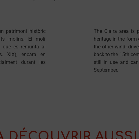
un patrimoni històric
The Claira area is p
ts molins. El molí
heritage in the form 
, que es remunta al
the other wind- drive
s. XIX), encara en
back to the 15th cen
cialment durant les
still in use and ca
September.
À DÉCOUVRIR AUSSI