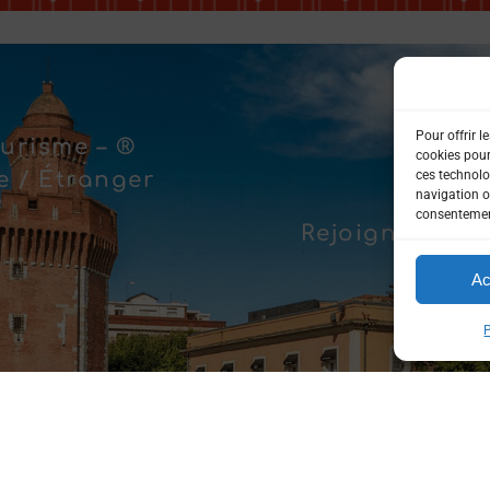
Pour offrir l
urisme – ®
cookies pour
ces technolo
 / Étranger
navigation ou
consentement
Rejoignez-nous
Ac
P