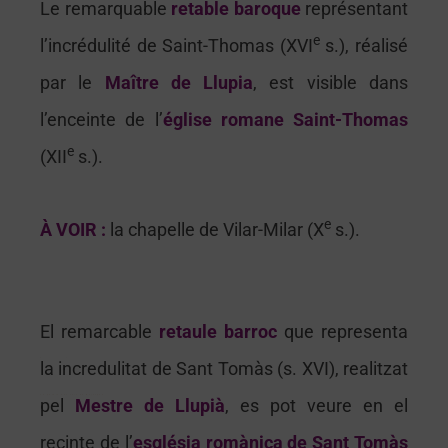
Le remarquable
retable baroque
représentant
e
l’incrédulité de Saint-Thomas (XVI
s.), réalisé
par le
Maître de Llupia
, est visible dans
l’enceinte de l’
église romane Saint-Thomas
e
(XII
s.).
e
À VOIR :
la chapelle de Vilar-Milar (X
s.).
El remarcable
retaule barroc
que representa
Perpignan castillet palais des rois de majorque musée rigaud loge de mer festival fete cathedrale saint jean baptiste theatre archipelbir hakeim maillol visite monument euro-sejours, tourisme, guide touristique, pyrénées-orientales, roussillon, perpignan, visite, vacances, sud de la france, catalogne, mer, méditerranée, montagne, voyages, loisirs, ski, promenades, hébergement, hotels, restaurants, monument, à voir, randonnee, balade, occitanie
Le palais des rois de Majorque
la incredulitat de Sant Tomàs (s. XVI), realitzat
Le palais des rois de Majorque
pel
Mestre de Llupià
, es pot veure en el
recinte de l’
església romànica de Sant Tomàs