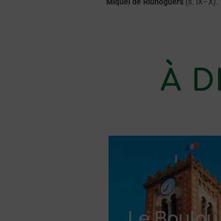
Miquel de Riunoguers
(s. IX–X).
À D
Le Boulou