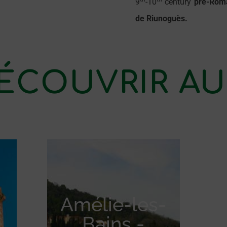
9
-10
century
pre-Roma
de Riunoguès.
ÉCOUVRIR AU
Amélie-les-
Bains -