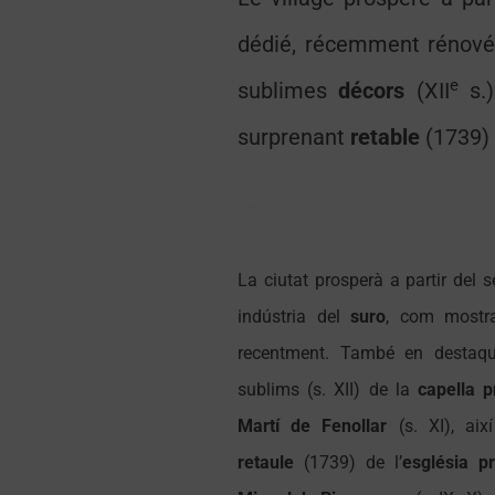
dédié, récemment rénové.
e
sublimes
décors
(XII
s.
surprenant
retable
(1739) 
Le palais des rois de Majorque
Le palais des rois de Majorque
La ciutat prosperà a partir del s
indústria del
suro
, com mostr
recentment. També en destaq
sublims (s. XII) de la
capella 
Martí de Fenollar
(s. XI), aix
retaule
(1739) de l’
església p