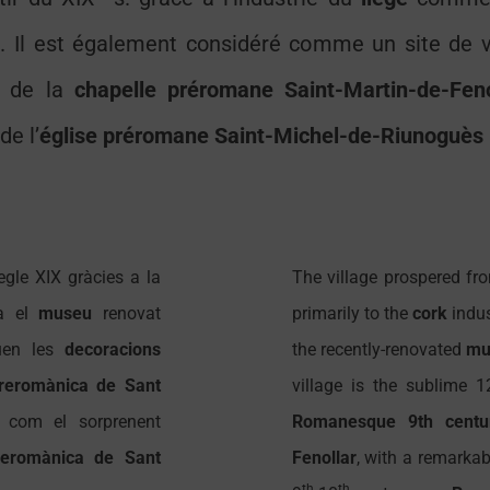
 Il est également considéré comme un site de v
) de la
chapelle
préromane
Saint-Martin-de-Feno
de l’
église préromane Saint-Michel-de-Riunoguès
egle XIX gràcies a la
The village prospered fr
a el
museu
renovat
primarily to the
cork
indus
uen les
decoracions
the recently-renovated
mu
preromànica de Sant
village is the sublime 
í com el sorprenent
Romanesque 9th centu
reromànica de Sant
Fenollar
, with a remarka
th
th