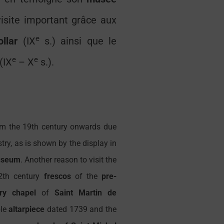
isite important grâce aux
e
llar
(IX
s.) ainsi que le
e
e
(IX
– X
s.).
om the 19th century onwards due
try, as is shown by the display in
seum
. Another reason to visit the
12th century
frescos
of the
pre-
ry chapel
of
Saint Martin de
ble
altarpiece
dated 1739 and the