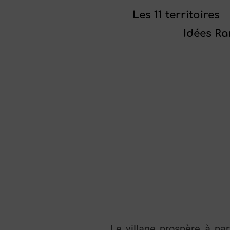
Les 11 territoires
Idées R
Le village prospère à par