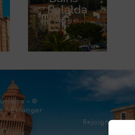
Palalda
Cliquez ici
urisme – ®
 / Étranger
Rejoignez-nous