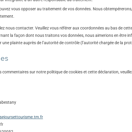
 pouvez vous opposer au traitement de vos données. Nous obtempérerons,
aitement.
llez nous contacter. Veuillez vous référer aux coordonnées au bas de cette 
rnant la façon dont nous traitons vos données, nous aimerions en être i
 une plainte auprès de l’autorité de contrôle (l’autorité chargée de la pr
ées
 commentaires sur notre politique de cookies et cette déclaration, veuille
Cabestany
sejoursettourisme.tm.fr
fr
8620052