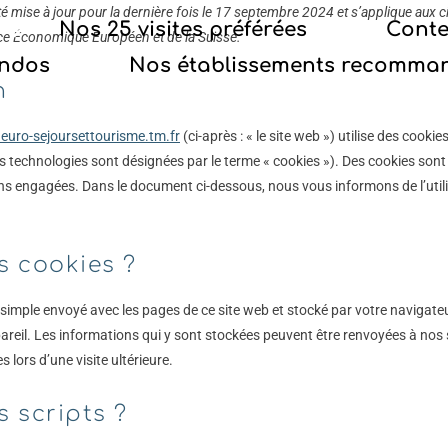
té mise à jour pour la dernière fois le 17 septembre 2024 et s’applique aux c
Nos 25 visites préférées
Conte
ce Économique Européen et de la Suisse.
andos
Nos établissements recomma
n
euro-sejoursettourisme.tm.fr
(ci-après : « le site web ») utilise des cookie
ces technologies sont désignées par le terme « cookies »). Des cookies son
ns engagées. Dans le document ci-dessous, nous vous informons de l’utili
s cookies ?
r simple envoyé avec les pages de ce site web et stocké par votre navigateu
areil. Les informations qui y sont stockées peuvent être renvoyées à nos
 lors d’une visite ultérieure.
s scripts ?