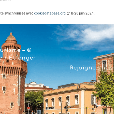
 été synchronisée avec
cookiedatabase.org
le 28 juin 2024.
urisme – ®
 / Étranger
Rejoignez-nous