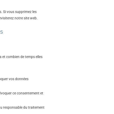
s. Si vous supprimez les
isiterez notre site web.
es
ra et combien de temps elles
bloquer vos données
révoquer ce consentement et
au responsable du traitement