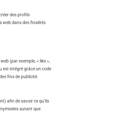
réer des profils
tes web dans des finalités
eb (par exemple, « like »,
u est intégré grâce un code
es fins de publicité
t) afin de savoir ce qu’ils
nonymisées autant que