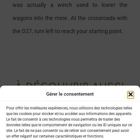
was actually a winch used to lower the
wagons into the mine. At the crossroads with
the D27, turn left to reach your starting point.
À DÉCOUVRIR AUSSI
Gérer le consentement
Pour offrir les meilleures expériences, nous utilisons des technologies telles
que les cookies pour stocker et/ou accéder aux informations des appareils.
Le chemin de la
Le fait de consentir à ces technologies nous permettra de traiter des
Frigoulette
données telles que le comportement de navigation ou les ID uniques sur ce
site. Le fait de ne pas consentir ou de retirer son consentement peut avoir
un effet négatif sur certaines caractéristiques et fonctions.
Cliquez ici