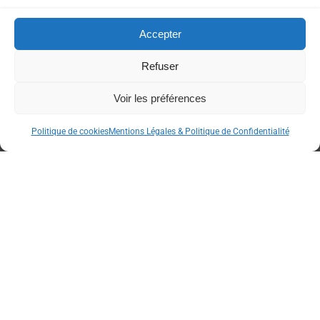
Accepter
Refuser
Voir les préférences
La piste forestière de
Politique de cookies
Mentions Légales & Politique de Confidentialité
Saillagouse
Cliquez ici
Copyright © 2026 Euro-Séjours &
Tourisme – ®
Marques et modèles déposés