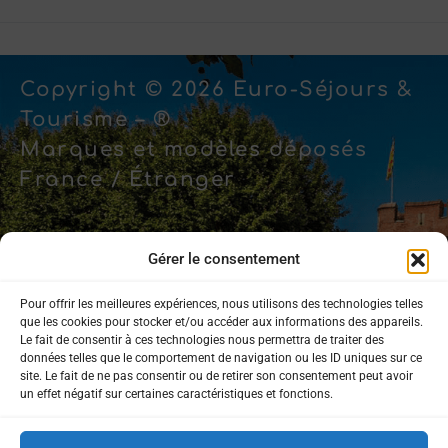
Copyright © 2026 Euro-Séjours &
Tourisme – ®
Marques et modèles déposés
France / Étranger
Gérer le consentement
Pour offrir les meilleures expériences, nous utilisons des technologies telles
Mentions légales
que les cookies pour stocker et/ou accéder aux informations des appareils.
Le fait de consentir à ces technologies nous permettra de traiter des
données telles que le comportement de navigation ou les ID uniques sur ce
Politique de confidentialité
site. Le fait de ne pas consentir ou de retirer son consentement peut avoir
un effet négatif sur certaines caractéristiques et fonctions.