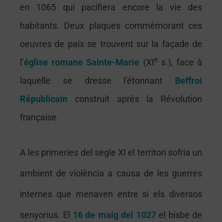
en 1065 qui pacifiera encore la vie des
habitants. Deux plaques commémorant ces
oeuvres de paix se trouvent sur la façade de
e
l’
église romane Sainte-Marie
(XI
s.), face à
laquelle se dresse l’étonnant
Beffroi
Républicain
construit après la Révolution
française.
Perpignan castillet palais des rois de majorque musée rigaud loge de mer festival fete cathedrale saint jean baptiste theatre archipelbir hakeim maillol visite monument euro-sejours, tourisme, guide touristique, pyrénées-orientales, roussillon, perpignan, visite, vacances, sud de la france, catalogne, mer, méditerranée, montagne, voyages, loisirs, ski, promenades, hébergement, hotels, restaurants, monument, à voir, randonnee, balade, occitanie
Le palais des rois de Majorque
A
les primeries del segle XI el territori sofria un
Le palais des rois de Majorque
ambient de violència a causa de les guerres
internes que menaven entre si els diversos
senyorius. El
16 de maig del 1027
el bisbe de