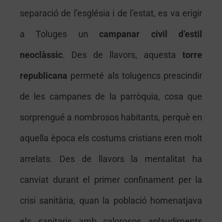
separació de l’església i de l’estat, es va erigir
a Toluges un
campanar civil d’estil
neoclàssic
. Des de llavors, aquesta
torre
republicana
permeté als tolugencs prescindir
de les campanes de la parròquia, cosa que
sorprengué a nombrosos habitants, perquè en
aquella època els costums cristians eren molt
arrelats. Des de llavors la mentalitat ha
canviat durant el primer confinament per la
crisi sanitària, quan la població homenatjava
els sanitaris amb calorosos aplaudiments