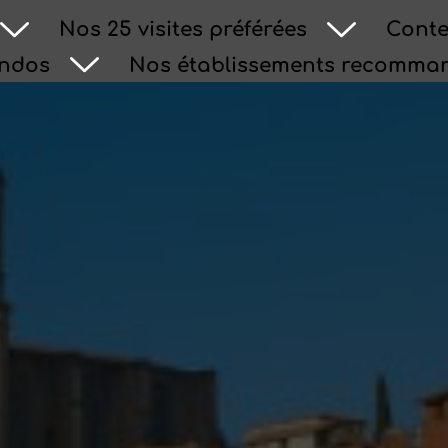
Nos 25 visites préférées
Conte
andos
Nos établissements recomma