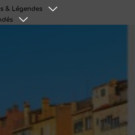
s & Légendes
ndés