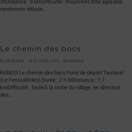
3hDistance : 8 kmDifficulté : moyenneCette agréable
randonnée débute…
LIRE LA SUITE →
Le chemin des bacs
ORVALORIS
27 AVRIL 2022
RANDOS
RANDO Le chemin des bacs Point de départ Tautavel
(Le Fenouillèdes) Durée : 2 h 30Distance : 7,7
kmDifficulté : facileÀ la sortie du village, en direction
des…
LIRE LA SUITE →